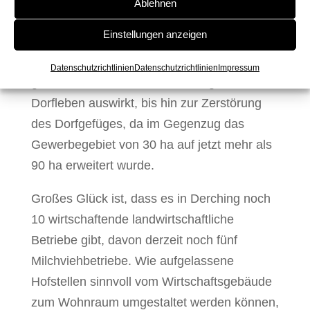
Ablehnen
Mehrfamilienhäusern. Seit Eingemeindung
Einstellungen anzeigen
zur
Stadt Friedberg
1978 wurde kein
Wohnbaugebiet mehr ausgewiesen – ein
Datenschutzrichtlinien
Datenschutzrichtlinien
Impressum
großes Versäumnis, das sich negativ auf das
Dorfleben auswirkt, bis hin zur Zerstörung
des Dorfgefüges, da im Gegenzug das
Gewerbegebiet von 30 ha auf jetzt mehr als
90 ha erweitert wurde.
Großes Glück ist, dass es in Derching noch
10 wirtschaftende landwirtschaftliche
Betriebe gibt, davon derzeit noch fünf
Milchviehbetriebe. Wie aufgelassene
Hofstellen sinnvoll vom Wirtschaftsgebäude
zum Wohnraum umgestaltet werden können,