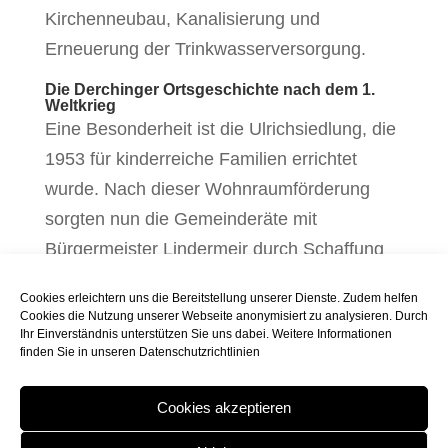
Kirchenneubau, Kanalisierung und
Erneuerung der Trinkwasserversorgung.
Die Derchinger Ortsgeschichte nach dem 1.
Weltkrieg
Eine Besonderheit ist die Ulrichsiedlung, die
1953 für kinderreiche Familien errichtet
wurde. Nach dieser Wohnraumförderung
sorgten nun die Gemeinderäte mit
Bürgermeister Lindermeir durch Schaffung
eines Gewerbegebietes für Arbeitsplätze vor
Cookies erleichtern uns die Bereitstellung unserer Dienste. Zudem helfen
Ort, was wiederum einen Zuwachs der
Cookies die Nutzung unserer Webseite anonymisiert zu analysieren. Durch
Ihr Einverständnis unterstützen Sie uns dabei. Weitere Informationen
Bevölkerung bedeutete.
finden Sie in unseren
Datenschutzrichtlinien
Gegengesteuert wurde der erneuten
Cookies akzeptieren
Wohnraumnot durch Ausweisung von
Wohngebieten mit Stock- und