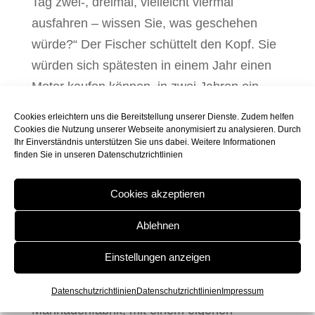
Tag zwei-, dreimal, vielleicht viermal
ausfahren – wissen Sie, was geschehen
würde?“ Der Fischer schüttelt den Kopf. Sie
würden sich spätesten in einem Jahr einen
Motor kaufen können, in zwei Jahren ein
zweites Boot, in drei oder vier Jahren
Cookies erleichtern uns die Bereitstellung unserer Dienste. Zudem helfen
könnten Sie vielleicht einen kleinen Kutter
Cookies die Nutzung unserer Webseite anonymisiert zu analysieren. Durch
Ihr Einverständnis unterstützen Sie uns dabei. Weitere Informationen
haben. Mit zwei Booten oder dem Kutter
finden Sie in unseren
Datenschutzrichtlinien
würden Sie natürlich viel mehr fangen –
eines Tages würden Sie zwei Kutter haben,
Cookies akzeptieren
Sie würden …“, die Begeisterung verschlägt
Ablehnen
ihm für ein paar Augenblicke die Stimme.
Einstellungen anzeigen
„Sie würden ein kleines Kühlhaus bauen,
vielleicht eine Räucherei, später eine
Datenschutzrichtlinien
Datenschutzrichtlinien
Impressum
Marinadenfabrik, mit einem eigenen