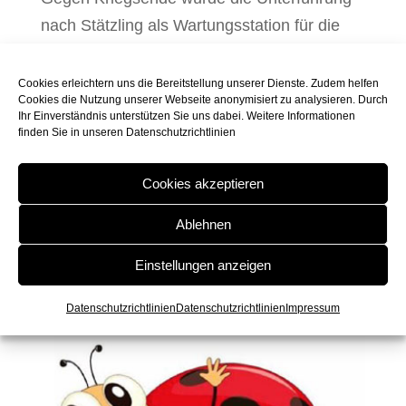
nach Stätzling als Wartungsstation für die
Düsenstrahlflugzeuge ME 262
umfunktioniert, die Fahrbahn zwischen
Cookies erleichtern uns die Bereitstellung unserer Dienste. Zudem helfen
Cookies die Nutzung unserer Webseite anonymisiert zu analysieren. Durch
Derching und Augsburg-Ost diente als Start-
Ihr Einverständnis unterstützen Sie uns dabei. Weitere Informationen
und Landebahn.
finden Sie in unseren
Datenschutzrichtlinien
Cookies akzeptieren
seht hier die
Ortsgeschichte Derchings
.
Ablehnen
Einstellungen anzeigen
Datenschutzrichtlinien
Datenschutzrichtlinien
Impressum