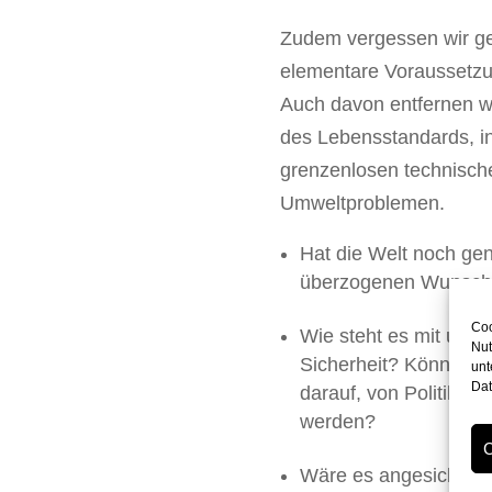
Zudem vergessen wir ge
elementare Voraussetzu
Auch davon entfernen wi
des Lebensstandards, in
grenzenlosen technische
Umweltproblemen.
Hat die Welt noch ge
überzogenen Wunschvo
Coo
Wie steht es mit unser
Nut
Sicherheit? Können wi
unt
Dat
darauf, von Politik u
werden?
C
Wäre es angesichts de