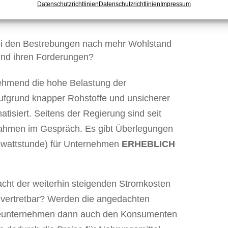
en jenseits der Wachstumsideologie zu
Datenschutzrichtlinien
Datenschutzrichtlinien
Impressum
bei den Bestrebungen nach mehr Wohlstand
 und ihren Forderungen?
ehmend die hohe Belastung der
ufgrund knapper Rohstoffe und unsicherer
tisiert. Seitens der Regierung sind seit
hmen im Gespräch. Es gibt Überlegungen
lowattstunde) für Unternehmen
ERHEBLICH
cht der weiterhin steigenden Stromkosten
h vertretbar? Werden die angedachten
rieunternehmen dann auch den Konsumenten