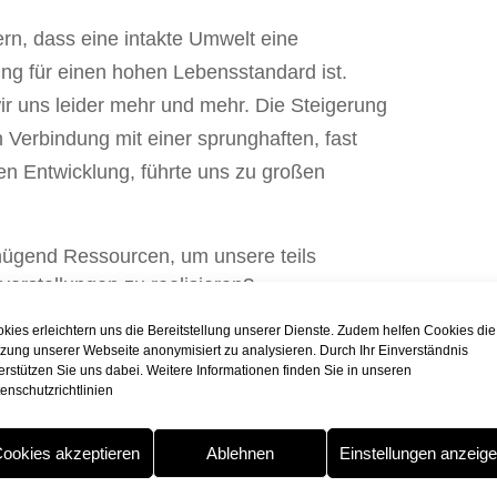
rn, dass eine intakte Umwelt eine
ng für einen hohen Lebensstandard ist.
r uns leider mehr und mehr. Die Steigerung
 Verbindung mit einer sprunghaften, fast
n Entwicklung, führte uns zu großen
nügend Ressourcen, um unsere teils
rstellungen zu realisieren?
kies erleichtern uns die Bereitstellung unserer Dienste. Zudem helfen Cookies die
em Vertrauen in die wirtschaftliche
zung unserer Webseite anonymisiert zu analysieren. Durch Ihr Einverständnis
r noch auf unsere Leistung vertrauen oder
erstützen Sie uns dabei. Weitere Informationen finden Sie in unseren
enschutzrichtlinien
nd Regierung in der Not aufgefangen zu
ookies akzeptieren
Ablehnen
Einstellungen anzeig
r letzten Entwicklungen nicht an der Zeit,