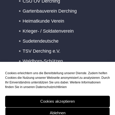
CSU OV Derching
Gartenbauverein Derching
Heimatkunde Verein
Krieger- / Soldatenverein
Sudetendeutsche
TSV Derching e.V.
Waldhorn-Schützen
Wasserwacht Derching
Cookies erleichtern uns die Bereitstellung unserer Dienste. Zudem helfen
Cookies die Nutzung unserer Webseite anonymisiert zu analysieren. Durch
TSV Derching e.V.
Ihr Einverständnis unterstützen Sie uns dabei. Weitere Informationen
finden Sie in unseren
Datenschutzrichtlinien
Waldhorn-Schützen
Wasserwacht Derching
Cookies akzeptieren
Kindergarten
Ablehnen